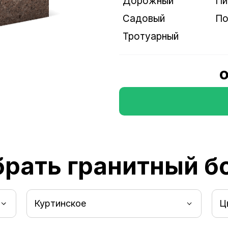
Дорожный
Пи
Садовый
По
Тротуарный
о
рать гранитный 
Куртинское
Ц