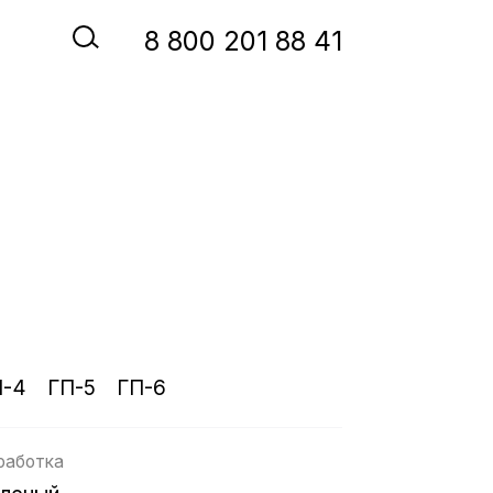
‭8‬ ‭800‬ ‭201 88 41‬
П-4
ГП-5
ГП-6
работка