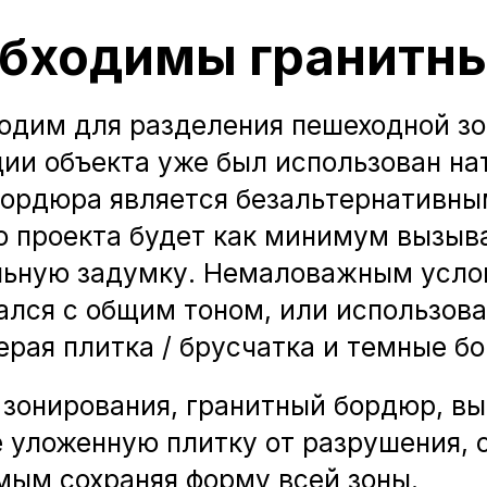
обходимы гранитн
одим для разделения пешеходной зо
ии объекта уже был использован на
бордюра является безальтернативны
о проекта будет как минимум вызыв
льную задумку. Немаловажным услов
ался с общим тоном, или использова
серая плитка / брусчатка и темные б
 зонирования, гранитный бордюр, вы
е уложенную плитку от разрушения, 
мым сохраняя форму всей зоны.