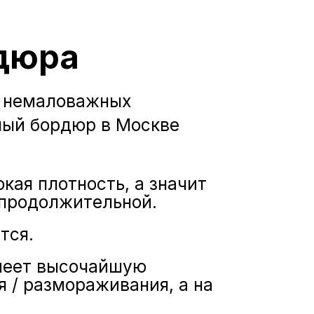
рдюра
м немаловажных
ный бордюр в Москве
кая плотность, а значит
 продолжительной.
тся.
меет высочайшую
 / размораживания, а на