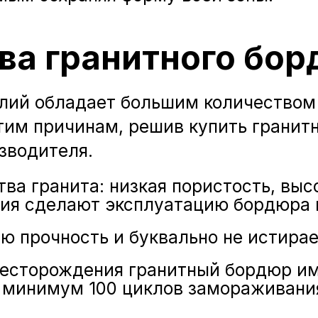
а гранитного бо
елий обладает большим количество
этим причинам, решив купить гранит
изводителя.
а гранита: низкая пористость, высо
елия сделают эксплуатацию бордюра
 прочность и буквально не истирае
месторождения гранитный бордюр и
 минимум 100 циклов замораживания