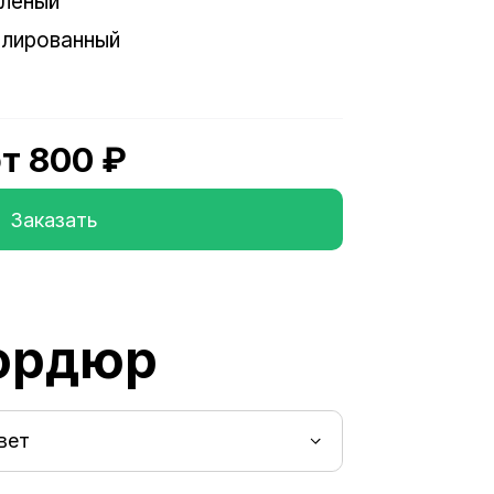
леный
лированный
т 800 ₽
Заказать
бордюр
вет