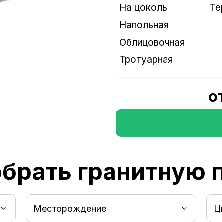
На цоколь
Те
Напольная
Облицовочная
Тротуарная
о
брать гранитную 
Месторождение
Ц