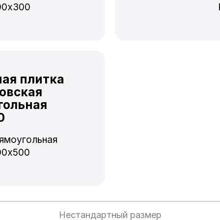
00x300
ная плитка
овская
гольная
0
ямоугольная
00x500
Нестандартный размер