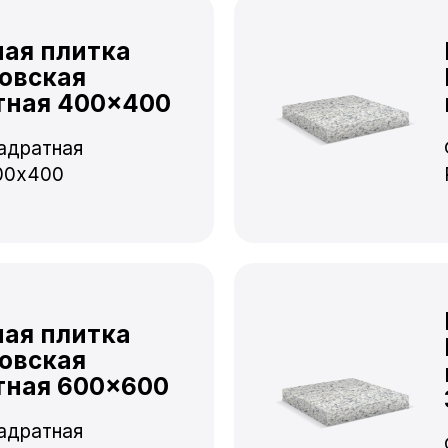
ная плитка
овская
тная 400×400
адратная
00x400
ная плитка
овская
тная 600×600
адратная