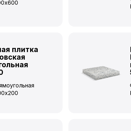
00x600
ная плитка
овская
гольная
0
ямоугольная
00x200