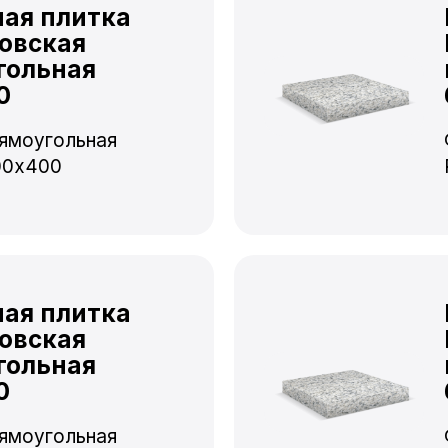
ная плитка
овская
гольная
0
ямоугольная
00x400
ная плитка
овская
гольная
0
ямоугольная