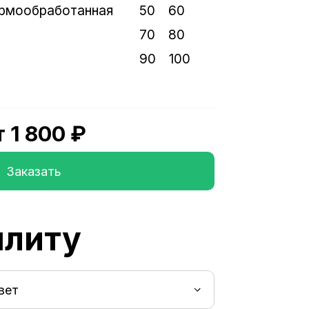
рмообработанная
50
60
70
80
90
100
т 1 800 ₽
Заказать
плиту
вет