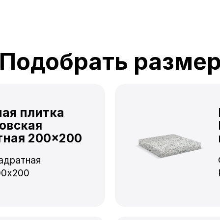
Подобрать разме
ная плитка
овская
тная 200×200
адратная
00x200