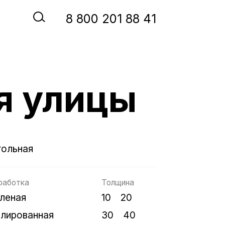
‭8‬ ‭800‬ ‭201 88 41‬
я улицы
ольная
работка
Толщина
леная
10
20
лированная
30
40